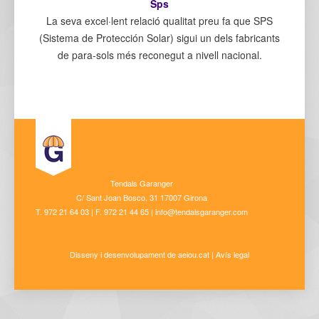
Sps
La seva excel·lent relació qualitat preu fa que SPS
(Sistema de Protección Solar) sigui un dels fabricants
de para-sols més reconegut a nivell nacional.
Tendals Garanger
C/ Sant Joan Bosco, 31 17007 Girona
T. 972 21 64 03 | F. 972 21 44 65 | info@tendalsgaranger.com
Disseny i desenvolupament de
aeiou.cat
|
Avís legal