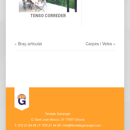
TENSO CORREDER
« Braç articulat
Carpes i Veles »
Tendals Garanger
C/ Sant Joan Bosco, 31 17007 Girona
T. 972 21 64 03 | F. 972 21 44 65 | info@tendalsgaranger.com